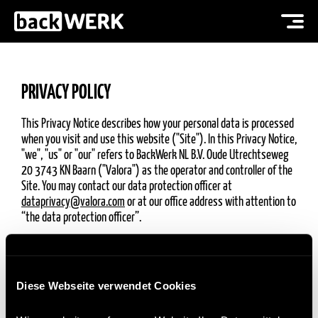
PRIVACY POLICY
This Privacy Notice describes how your personal data is processed
when you visit and use this website ("Site"). In this Privacy Notice,
"we", "us" or "our" refers to BackWerk NL B.V. Oude Utrechtseweg
20 3743 KN Baarn ("Valora") as the operator and controller of the
Site. You may contact our data protection officer at
dataprivacy@valora.com
or at our office address with attention to
“the data protection officer”.
COLLECTION AND USE OF PERSONAL DATA
Diese Webseite verwendet Cookies