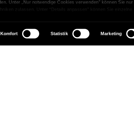
erden. Unter „Nur notwendige Cookies verwenden" können Sie nur
hniken zulassen. Unter “Details anpassen” können Sie einzelne
n. Sie können Ihre Auswahl jederzeit unter in den Einstellung
ormationen über die Verarbeitung Ihrer Daten finden Sie in
ärung
.
Komfort
Statistik
Marketing